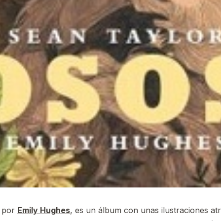
o por
Emily Hughes
, es un álbum con unas ilustraciones at