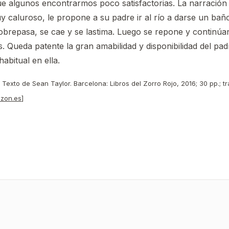
ue algunos encontrarmos poco satisfactorias. La narración
y caluroso, le propone a su padre ir al río a darse un bañ
sobrepasa, se cae y se lastima. Luego se repone y continúan 
as. Queda patente la gran amabilidad y disponibilidad del p
abitual en ella.
Texto de Sean Taylor. Barcelona: Libros del Zorro Rojo, 2016; 30 pp.; trad
azon.es
]