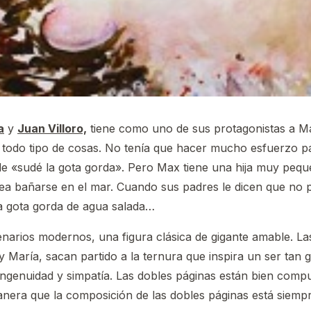
a
y
Juan Villoro,
tiene como uno de sus protagonistas a Ma
a todo tipo de cosas. No tenía que hacer mucho esfuerzo 
de «sudé la gota gorda». Pero Max tiene una hija muy pequ
sea bañarse en el mar. Cuando sus padres le dicen que no p
a gota gorda de agua salada…
enarios modernos, una figura clásica de gigante amable. La
María, sacan partido a la ternura que inspira un ser tan 
ngenuidad y simpatía. Las dobles páginas están bien compu
nera que la composición de las dobles páginas está siempre