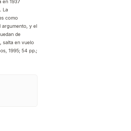
a en 1937
. La
ces como
l argumento, y el
quedan de
, salta en vuelo
os, 1995; 54 pp.;