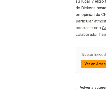
su lugar y eligi
de Dickens hasta
en opinión de
C
particular atmós
contraste con
G
colaborador habi
¿Buscas libros d
Ver en Amaz
← Volver a autore