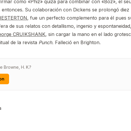
ó firmar como «Phiz» quizá para combinar con «Boz», el se
 entonces. Su colaboración con Dickens se prolongó diez 
HESTERTON
, fue un perfecto complemento para él pues s
fera de sus relatos con detallismo, ingenio y espontaneidad,
eorge CRUIKSHANK
, sin cargar la mano en el lado grotes
tual de la revista
Punch.
Falleció en Brighton.
e Browne, H. K.?
on
s