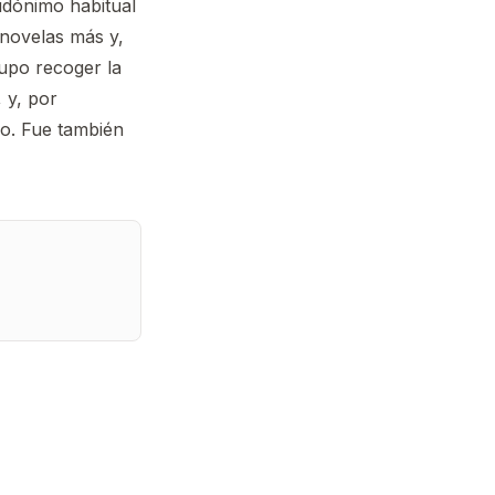
udónimo habitual
novelas más y,
upo recoger la
 y, por
co. Fue también