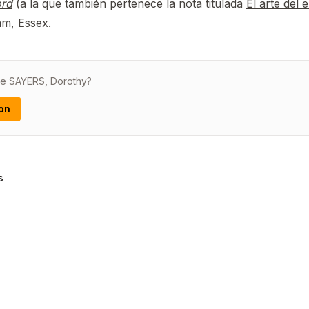
ord
(a la que también pertenece la nota titulada
El arte del
am, Essex.
de SAYERS, Dorothy?
on
s