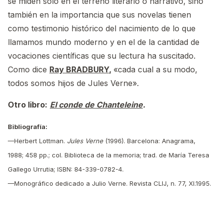
se miden sólo en el terreno literario o narrativo, sino
también en la importancia que sus novelas tienen
como testimonio histórico del nacimiento de lo que
llamamos mundo moderno y en el de la cantidad de
vocaciones científicas que su lectura ha suscitado.
Como dice
Ray BRADBURY
,
«cada cual a su modo,
todos somos hijos de Jules Verne».
Otro libro:
El conde de Chanteleine
.
Bibliografía:
—Herbert Lottman.
Jules Verne
(1996). Barcelona: Anagrama,
1988; 458 pp.; col. Biblioteca de la memoria; trad. de María Teresa
Gallego Urrutia; ISBN: 84-339-0782-4.
—Monográfico dedicado a Julio Verne. Revista CLIJ, n. 77, XI.1995.