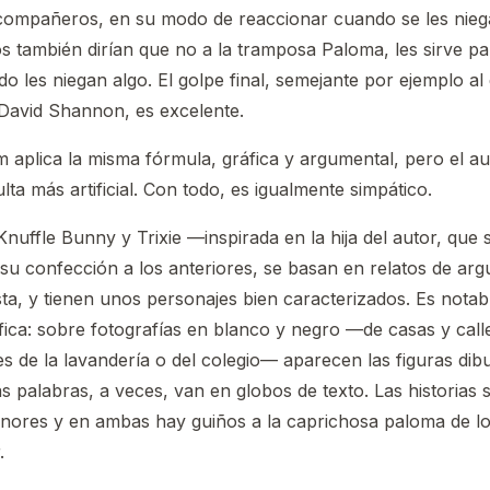
compañeros, en su modo de reaccionar cuando se les nieg
os también dirían que no a la tramposa Paloma, les sirve 
o les niegan algo. El golpe final, semejante por ejemplo al
David Shannon, es excelente.
 aplica la misma fórmula, gráfica y argumental, pero el a
lta más artificial. Con todo, es igualmente simpático.
nuffle Bunny y Trixie —inspirada en la hija del autor, que 
 su confección a los anteriores, se basan en relatos de ar
sta, y tienen unos personajes bien caracterizados. Es notab
ica: sobre fotografías en blanco y negro —de casas y cal
es de la lavandería o del colegio— aparecen las figuras dib
as palabras, a veces, van en globos de texto. Las historias
nores y en ambas hay guiños a la caprichosa paloma de l
.