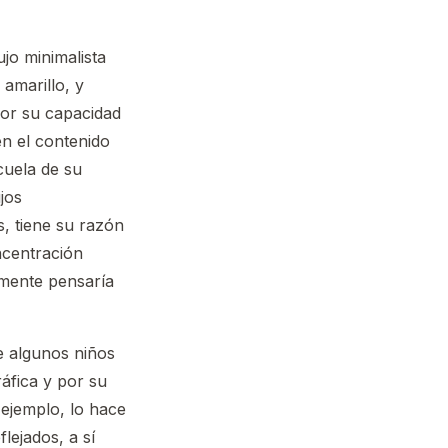
jo minimalista
amarillo, y
Por su capacidad
en el contenido
cuela de su
jos
, tiene su razón
ncentración
tamente pensaría
e algunos niños
áfica y por su
 ejemplo, lo hace
lejados, a sí