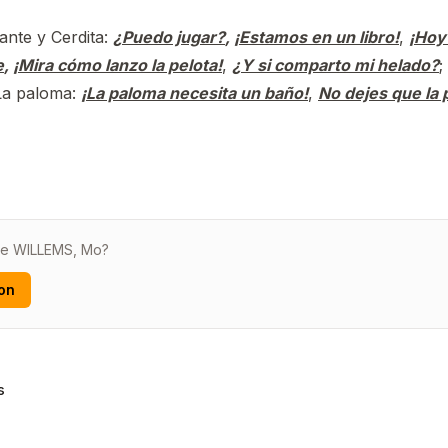
fante y Cerdita:
¿Puedo jugar?
,
¡Estamos en un libro!
,
¡Hoy
e
,
¡Mira cómo lanzo la pelota!
,
¿Y si comparto mi helado?
;
 La paloma:
¡La paloma necesita un baño!
,
No dejes que la
 de WILLEMS, Mo?
on
s