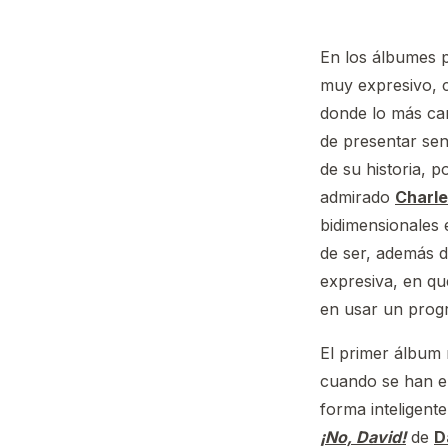
En los álbumes p
muy expresivo, c
donde lo más car
de presentar sen
de su historia, 
admirado
Charl
bidimensionales 
de ser, además 
expresiva, en qu
en usar un prog
El primer álbum 
cuando se han en
forma inteligent
¡No, David!
de
D