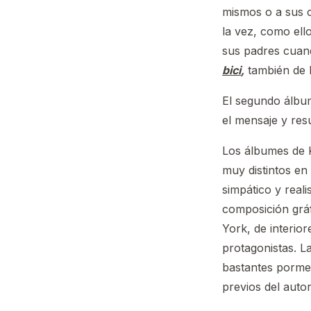
mismos o a sus 
la vez, como ell
sus padres cuand
bici
,
también de 
El segundo álbum
el mensaje y resu
Los álbumes de K
muy distintos en
simpático y reali
composición gráf
York, de interior
protagonistas. L
bastantes porme
previos del autor