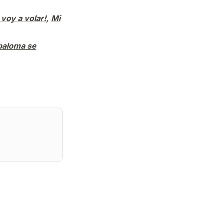
 voy a volar!
,
Mi
 paloma se