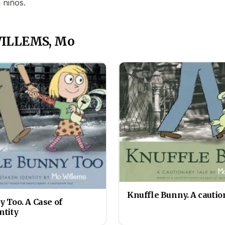
 niños.
WILLEMS, Mo
Knuffle Bunny. A cautio
 Too. A Case of
ntity