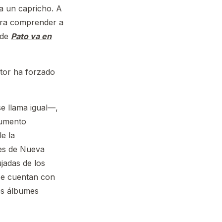
a un capricho. A
para comprender a
 de
Pato va en
utor ha forzado
se llama igual—,
gumento
le la
les de Nueva
ujadas de los
 se cuentan con
os álbumes