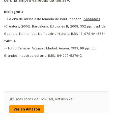
de una amplia variedad de temas».
Bibliografía:
—La cita de arriba está tomada de Paul Johnson,
Creadores
(Creators, 2006). Barcelona: Ediciones B, 2008; 352 pp.; trad. de
Gabriela Tenner; col. No ficción / Historia; ISBN 13: 978-84-666-
2482-4.
—Tohru Tanabé.
Hokusai.
Madrid: Anaya, 1993; 99 pp.; col.
Grandes maestros del arte; ISBN: 84-207-5279-7.
¿Buscas libros de Hokusai, Katsushika?
Ver en Amazon