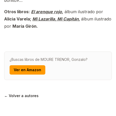
bonito»…
Otros libros:
El arenque rojo
,
álbum ilustrado por
Alicia Varela;
Mi Lazarilla, Mi Capitán
,
álbum ilustrado
por
María Girón.
¿Buscas libros de MOURE TRENOR, Gonzalo?
Ver en Amazon
← Volver a autores