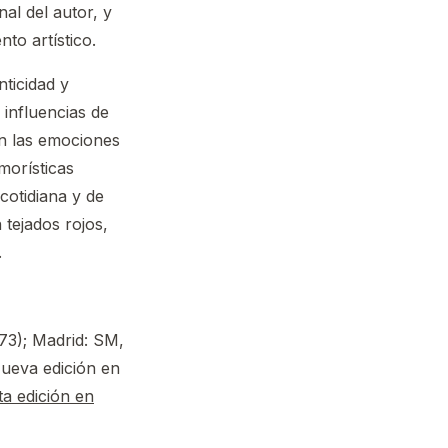
al del autor, y
to artístico.
ticidad y
 influencias de
an las emociones
morísticas
cotidiana y de
 tejados rojos,
.
73); Madrid: SM,
Nueva edición en
ta edición en