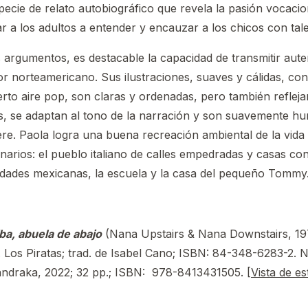
ecie de relato autobiográfico que revela la pasión vocacion
 a los adultos a entender y encauzar a los chicos con talen
 argumentos, es destacable la capacidad de transmitir auten
or norteamericano. Sus ilustraciones, suaves y cálidas, con
erto aire pop, son claras y ordenadas, pero también reflej
s, se adaptan al tono de la narración y son suavemente hu
re. Paola logra una buena recreación ambiental de la vida 
enarios: el pueblo italiano de calles empedradas y casas con
iudades mexicanas, la escuela y la casa del pequeño Tommy
ba, abuela de abajo
(Nana Upstairs & Nana Downstairs, 19
l. Los Piratas; trad. de Isabel Cano; ISBN: 84-348-6283-2. 
ndraka, 2022; 32 pp.; I
SBN: ‎
978-8413431505. [
Vista de es