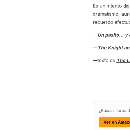
Es un intento di
dramatismo, aunq
recuerdo afectu
—
Un pasito… y 
—
The Knight an
—texto de
The L
¿Buscas libros 
Ver en Amaz