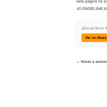
esta página he 
un mundo que ya
¿Buscas libros 
Ver en Amaz
← Volver a autore