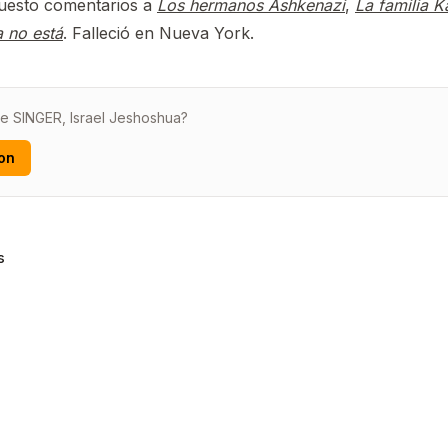
puesto comentarios a
Los hermanos Ashkenazi
,
La familia 
 no está
. Falleció en Nueva York.
de SINGER, Israel Jeshoshua?
on
s