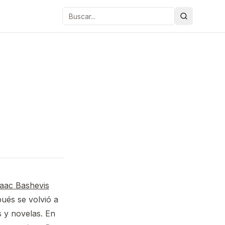
Buscar
saac Bashevis
pués se volvió a
s y novelas. En