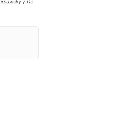
Karnowsky
y
De