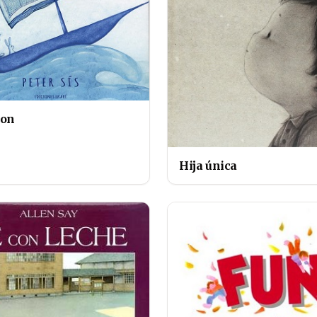
son
Hija única