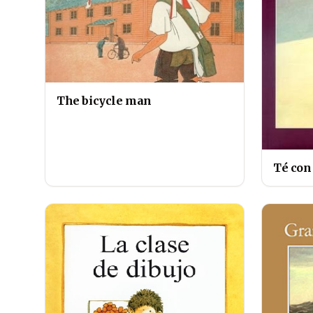
The bicycle man
Té con