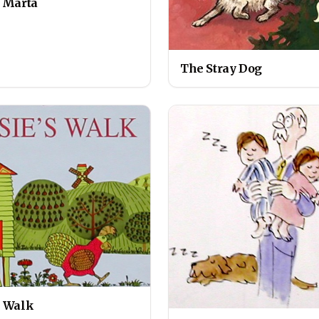
y Marta
The Stray Dog
s Walk