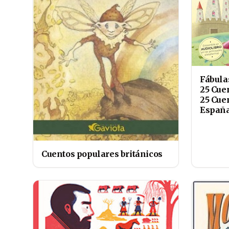
Fábula
25 Cue
25 Cue
Españ
Cuentos populares británicos