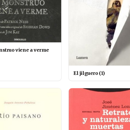
struo viene a verme
El jilguero (1)