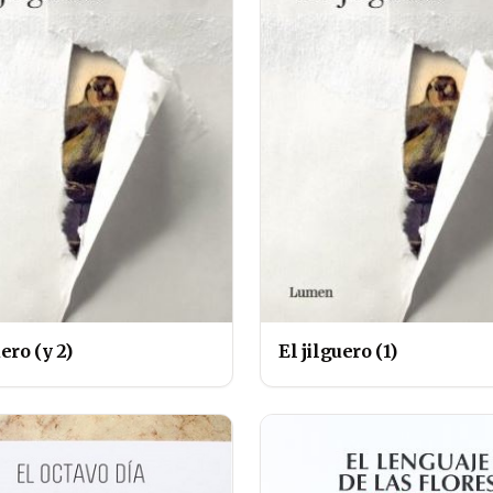
uero (y 2)
El jilguero (1)