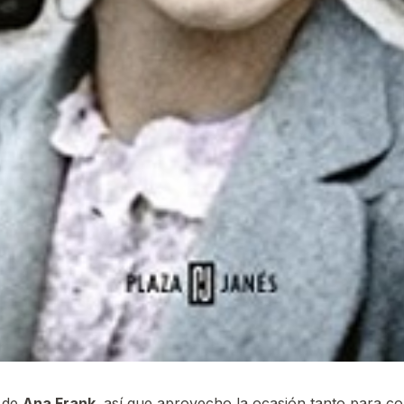
de
Ana Frank
,
así que aprovecho la ocasión tanto para co