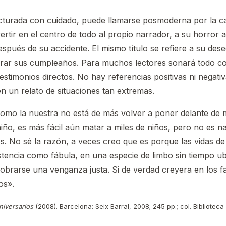
ucturada con cuidado, puede llamarse posmoderna por la can
rtir en el centro de todo al propio narrador, a su horror 
espués de su accidente. El mismo título se refiere a su deseo
brar sus cumpleaños. Para muchos lectores sonará todo con
testimonios directos. No hay referencias positivas ni negati
en un relato de situaciones tan extremas.
mo la nuestra no está de más volver a poner delante de m
niño, es más fácil aún matar a miles de niños, pero no es na
. No sé la razón, a veces creo que es porque las vidas de
stencia como fábula, en una especie de limbo sin tiempo ubi
obrarse una venganza justa. Si de verdad creyera en los f
os».
niversarios
(2008). Barcelona: Seix Barral, 2008; 245 pp.; col. Bibliotec