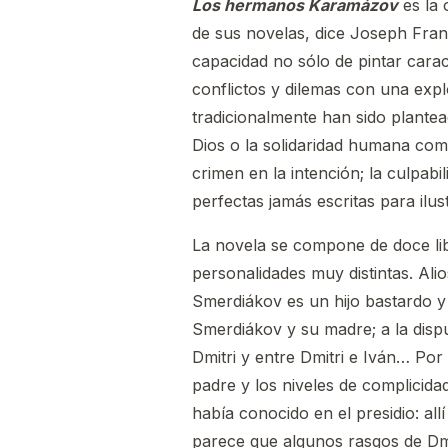
Los hermanos Karamázov
es la
de sus novelas, dice Joseph Fran
capacidad no sólo de pintar carac
conflictos y dilemas con una expl
tradicionalmente han sido plantead
Dios o la solidaridad humana como
crimen en la intención; la culpab
perfectas jamás escritas para ilu
La novela se compone de doce lib
personalidades muy distintas. Alio
Smerdiákov es un hijo bastardo y r
Smerdiákov y su madre; a la dispu
Dmitri y entre Dmitri e Iván… Por
padre y los niveles de complicidad 
había conocido en el presidio: al
parece que algunos rasgos de Dmi