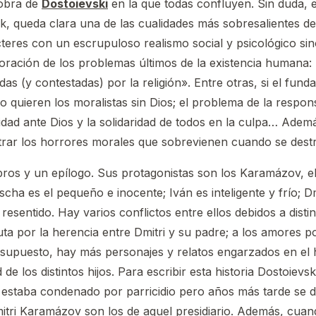
 obra de
Dostoievski
en la que todas confluyen. Sin duda, 
k, queda clara una de las cualidades más sobresalientes de
teres con un escrupuloso realismo social y psicológico sin
oración de los problemas últimos de la existencia humana: 
as (y contestadas) por la religión». Entre otras, si el fun
 quieren los moralistas sin Dios; el problema de la respons
ilidad ante Dios y la solidaridad de todos en la culpa… Ade
strar los horrores morales que sobrevienen cuando se destr
ros y un epílogo. Sus protagonistas son los Karamázov, el
scha es el pequeño e inocente; Iván es inteligente y frío; Dm
esentido. Hay varios conflictos entre ellos debidos a distint
ta por la herencia entre Dmitri y su padre; a los amores p
 supuesto, hay más personajes y relatos engarzados en el hil
de los distintos hijos. Para escribir esta historia Dostoievs
lí estaba condenado por parricidio pero años más tarde se 
tri Karamázov son los de aquel presidiario. Además, cuan