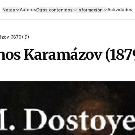
Autores
Actividades
Notas
Otros contenidos
Información
zov (1879) (1)
os Karamázov (1879)