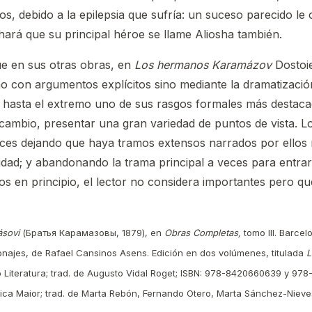
ños, debido a la epilepsia que sufría: un suceso parecido le 
hará que su principal héroe se llame Aliosha también.
ue en sus otras obras, en
Los hermanos Karamázov
Dostoie
 no con argumentos explícitos sino mediante la dramatizaci
va hasta el extremo uno de sus rasgos formales más destaca
 a cambio, presentar una gran variedad de puntos de vista. 
eces dejando que haya tramos extensos narrados por ellos
idad; y abandonando la trama principal a veces para entrar 
s en principio, el lector no considera importantes pero que
sovi
(Братья Карамазовы, 1879), en
Obras Completas,
tomo III. Barcelo
sonajes, de Rafael Cansinos Asens. Edición en dos volúmenes, titulada
L
lllo Literatura; trad. de Augusto Vidal Roget; ISBN: 978-8420660639 y 9
lásica Maior; trad. de Marta Rebón, Fernando Otero, Marta Sánchez-Niev