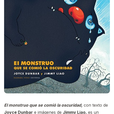
El monstruo que se comió la oscuridad,
con texto de
Joyce Dunbar
e imágenes de
Jimmy Liao
,
es un