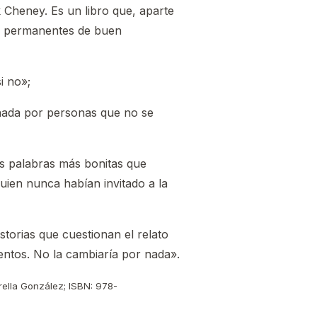
k Cheney. Es un libro que, aparte
nes permanentes de buen
i no»;
nada por personas que no se
as palabras más bonitas que
quien nunca habían invitado a la
torias que cuestionan el relato
entos. No la cambiaría por nada».
trella González; ISBN: 978-