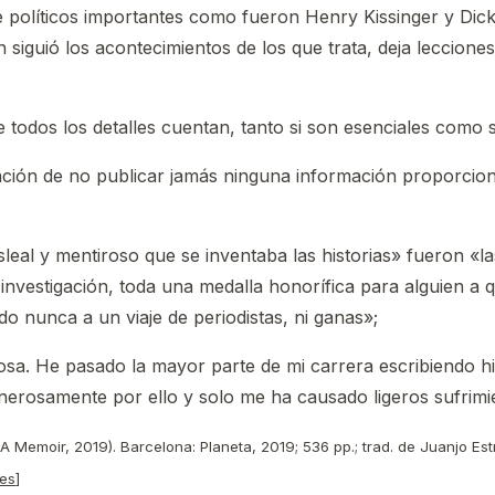
 de políticos importantes como fueron Henry Kissinger y Dic
 siguió los acontecimientos de los que trata, deja leccio
todos los detalles cuentan, tanto si son esenciales como s
ión de no publicar jamás ninguna información proporcio
leal y mentiroso que se inventaba las historias» fueron «l
 investigación, toda una medalla honorífica para alguien a 
do nunca a un viaje de periodistas, ni ganas»;
sa. He pasado la mayor parte de mi carrera escribiendo his
erosamente por ello y solo me ha causado ligeros sufrimi
A Memoir, 2019). Barcelona: Planeta, 2019; 536 pp.; trad. de Juanjo Es
.es
]