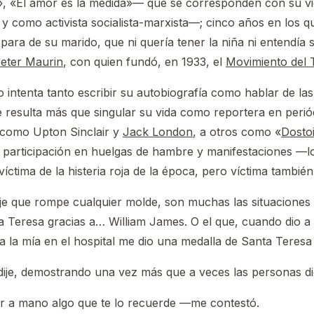
, «El amor es la medida»— que se corresponden con su vid
 y como activista socialista-marxista—; cinco años en los q
epara de su marido, que ni quería tener la niña ni entendía s
eter Maurin
, con quien fundó, en 1933, el
Movimiento del 
 intenta tanto escribir su autobiografía como hablar de las 
que resulta más que singular su vida como reportera en peri
s como Upton Sinclair y
Jack London
, a otros como «
Dostoi
 participación en huelgas de hambre y manifestaciones —lo 
víctima de la histeria roja de la época, pero víctima tambi
 que rompe cualquier molde, son muchas las situaciones 
a Teresa gracias a… William James. O el que, cuando dio a lu
 la mía en el hospital me dio una medalla de Santa Teresa 
ije, demostrando una vez más que a veces las personas di
er a mano algo que te lo recuerde —me contestó.