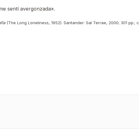
 me sentí avergonzada».
fía
(The Long Loneliness, 1952). Santander: Sal Terrae, 2000; 301 pp.; c