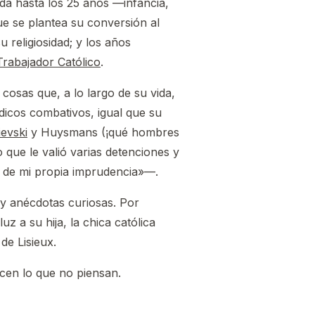
a hasta los 25 años —infancia,
ue se plantea su conversión al
u religiosidad; y los años
Trabajador Católico
.
cosas que, a lo largo de su vida,
ódicos combativos, igual que su
evski
y Huysmans (¡qué hombres
que le valió varias detenciones y
én de mi propia imprudencia»—.
y anécdotas curiosas. Por
z a su hija, la chica católica
de Lisieux.
cen lo que no piensan.