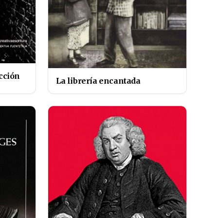
icción
La librería encantada