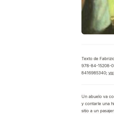
Texto de Fabrizio
978-84-15208-0
8416985340;
vi
Un abuelo va con
y contarle una h
sitio a un pasaj