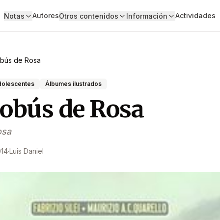
Autores
Actividades
Notas
Otros contenidos
Información
obús de Rosa
adolescentes
Álbumes ilustrados
tobús de Rosa
osa
014
·
Luis Daniel