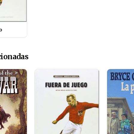
o
cionadas