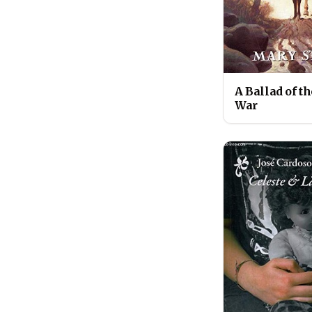
A Ballad of th
War