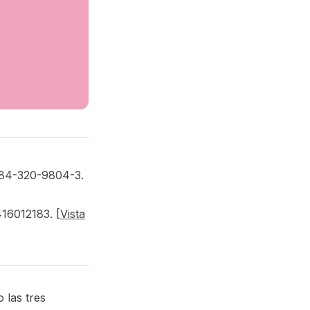
: 84-320-9804-3.
416012183. [
Vista
 las tres