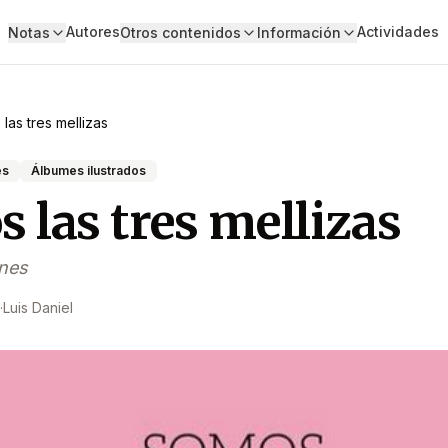
Autores
Actividades
Notas
Otros contenidos
Información
las tres mellizas
es
Álbumes ilustrados
 las tres mellizas
ones
·
Luis Daniel