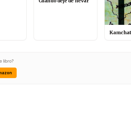
Cuando deje de nevar
Kamcha
e libro?
mazon