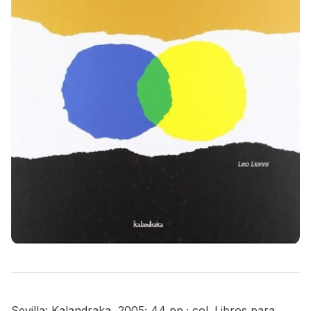
Sevilla: Kalandraka, 2005; 44 pp.; col. Libros para