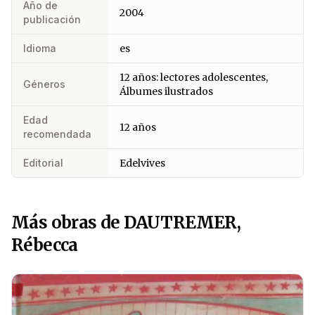
Año de
2004
publicación
Idioma
es
12 años: lectores adolescentes,
Géneros
Álbumes ilustrados
Edad
12 años
recomendada
Editorial
Edelvives
Más obras de DAUTREMER,
Rébecca