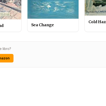
Cold Haz
Sea Change
nd
e libro?
mazon