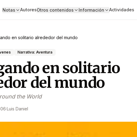
Autores
Actividades
Notas
Otros contenidos
Información
ndo en solitario alrededor del mundo
óvenes
Narrativa: Aventura
ando en solitario
edor del mundo
Around the World
006
·
Luis Daniel