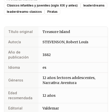
Clásicos infantiles y juveniles (siglo XIX y antes)
leaderdreams
leaderdreams-clasicos
Piratas
Título original
Treasure Island
Autor/a
STEVENSON, Robert Louis
Año de
1882
publicación
Idioma
es
12 años: lectores adolescentes,
Géneros
Narrativa: Aventura
Edad
12 años
recomendada
Editorial
Valdemar