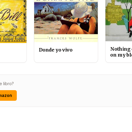
Nothing 
Donde yo vivo
on my bl
e libro?
mazon