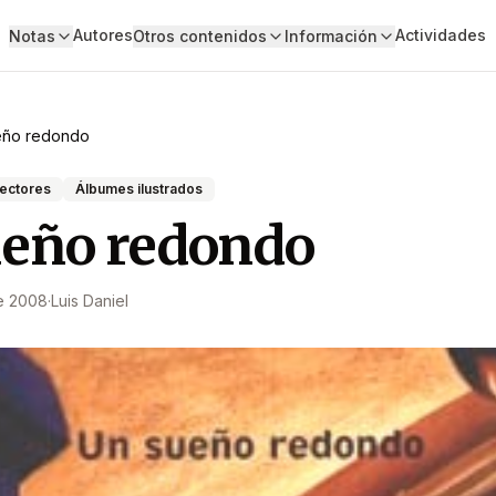
Autores
Actividades
Notas
Otros contenidos
Información
eño redondo
lectores
Álbumes ilustrados
ueño redondo
e 2008
·
Luis Daniel