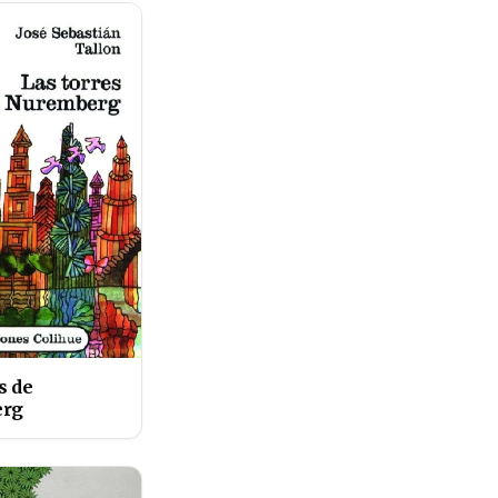
s de
rg