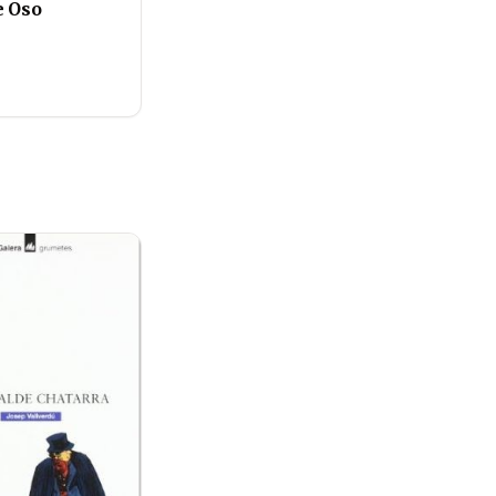
e Oso