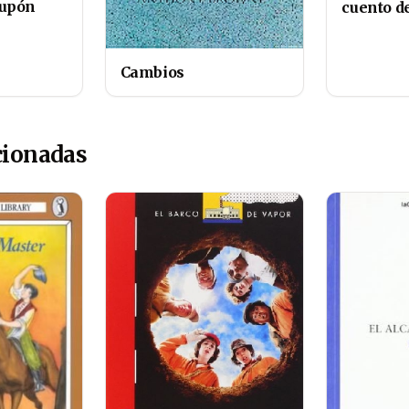
upón
cuento d
Cambios
cionadas