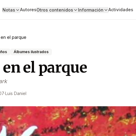
Autores
Actividades
Notas
Otros contenidos
Información
en el parque
iños
Álbumes ilustrados
 en el parque
ark
07
·
Luis Daniel