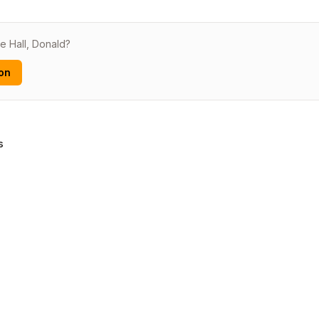
e Hall, Donald?
on
s