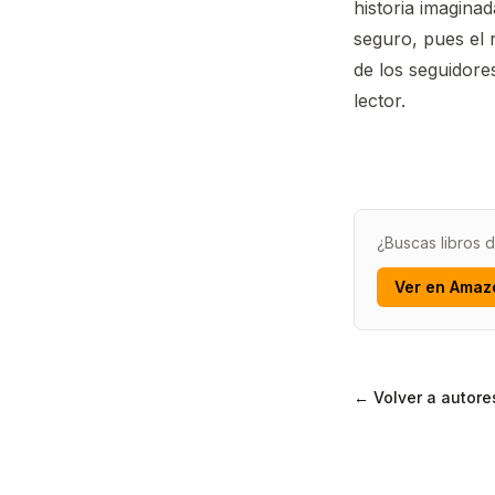
historia imagina
seguro, pues el r
de los seguidore
lector.
¿Buscas libros 
Ver en Amaz
← Volver a autore