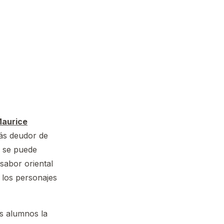
aurice
ás deudor de
o se puede
sabor oriental
 los personajes
s alumnos la