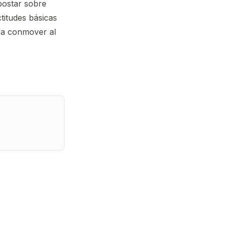
postar sobre
ctitudes básicas
ara conmover al