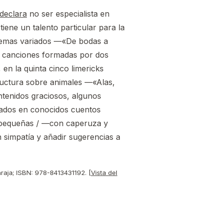
declara
no ser especialista en
tiene un talento particular para la
o poemas variados —«De bodas a
o canciones formadas por dos
en la quinta cinco limericks
tructura sobre animales —«Alas,
tenidos graciosos, algunos
ados en conocidos cuentos
s pequeñas / —con caperuza y
simpatía y añadir sugerencias a
araja; ISBN: ‎978-8413431192. [
Vista del