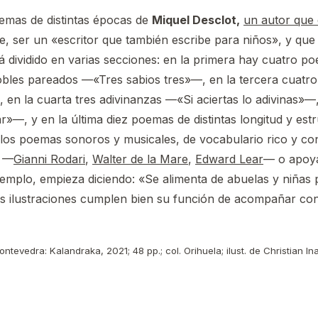
emas de distintas épocas de
Miquel Desclot,
un autor que 
nte, ser un «escritor que también escribe para niños», y que 
 está dividido en varias secciones: en la primera hay cuatr
obles pareados —«Tres sabios tres»—, en la tercera cuatr
n la cuarta tres adivinanzas —«Si aciertas lo adivinas»—, 
r»—, y en la última diez poemas de distintas longitud y es
os poemas sonoros y musicales, de vocabulario rico y con
s —
Gianni Rodari
,
Walter de la Mare
,
Edward Lear
— o apoy
emplo, empieza diciendo: «Se alimenta de abuelas y niña
ilustraciones cumplen bien su función de acompañar con 
ntevedra: Kalandraka, 2021; 48 pp.; col. Orihuela; ilust. de Christian In