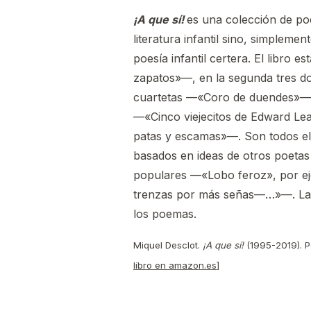
¡A que sí!
es una colección de po
literatura infantil sino, simpleme
poesía infantil certera. El libro
zapatos»—, en la segunda tres d
cuartetas —«Coro de duendes»—, e
—«Cinco viejecitos de Edward Lea
patas y escamas»—. Son todos ell
basados en ideas de otros poeta
populares —«Lobo feroz», por ej
trenzas por más señas—…»—. Las 
los poemas.
Miquel Desclot.
¡A que sí!
(1995-2019). Po
libro en amazon.es
]