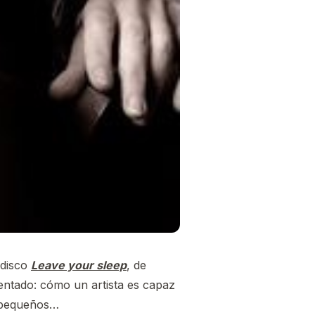
 disco
Leave your sleep
, de
ntado: cómo un artista es capaz
s pequeños…