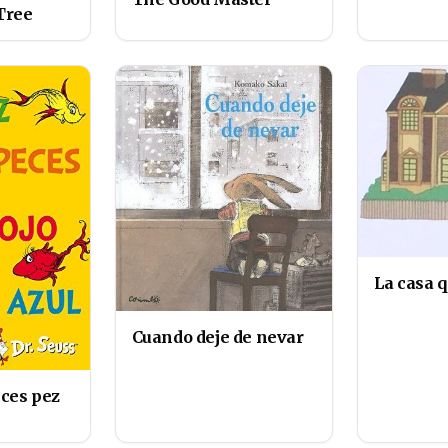
Tree
La casa q
Cuando deje de nevar
eces pez