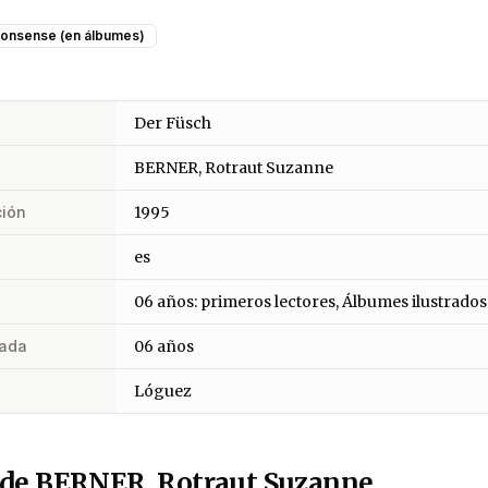
onsense (en álbumes)
Der Füsch
BERNER, Rotraut Suzanne
ción
1995
es
06 años: primeros lectores, Álbumes ilustrados
ada
06 años
Lóguez
 de BERNER, Rotraut Suzanne