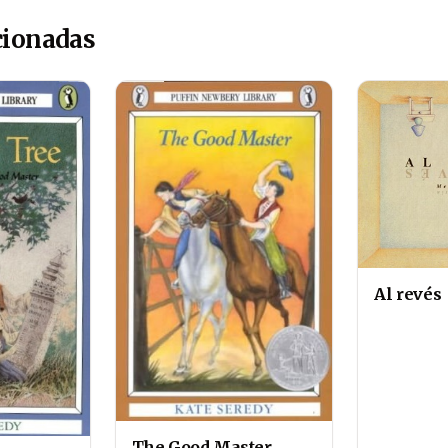
cionadas
Al revés
The Good Master