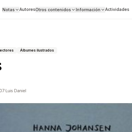
Autores
Actividades
Notas
Otros contenidos
Información
lectores
Álbumes ilustrados
s
007
·
Luis Daniel