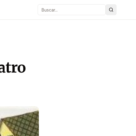
Buscar
atro