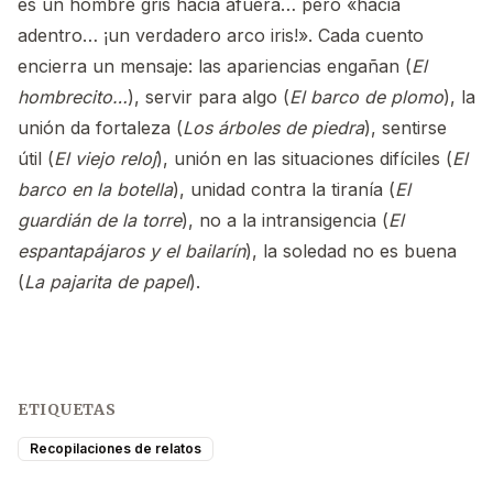
es un hombre gris hacia afuera… pero «hacia
adentro… ¡un verdadero arco iris!». Cada cuento
encierra un mensaje: las apariencias engañan (
El
hombrecito…
), servir para algo (
El barco de plomo
), la
unión da fortaleza (
Los árboles de piedra
), sentirse
útil (
El viejo reloj
), unión en las situaciones difíciles (
El
barco en la botella
), unidad contra la tiranía (
El
guardián de la torre
), no a la intransigencia (
El
espantapájaros y el bailarín
), la soledad no es buena
(
La pajarita de papel
).
ETIQUETAS
Recopilaciones de relatos