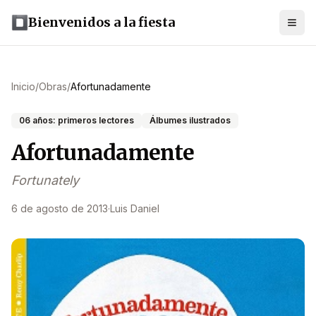
Bienvenidos a la fiesta
Inicio
/
Obras
/
Afortunadamente
06 años: primeros lectores
Álbumes ilustrados
Afortunadamente
Fortunately
6 de agosto de 2013
·
Luis Daniel