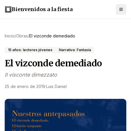
Bienvenidos a la fiesta
Inicio
/
Obras
/
El vizconde demediado
15 años: lectores jóvenes
Narrativa: Fantasía
El vizconde demediado
Il visconte dimezzato
25 de enero de 2019
·
Luis Daniel