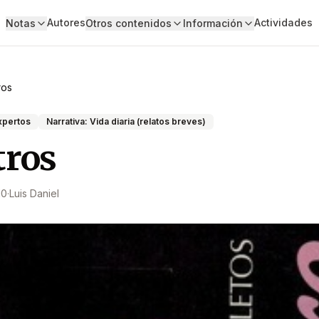
Autores
Actividades
Notas
Otros contenidos
Información
ros
xpertos
Narrativa: Vida diaria (relatos breves)
tros
10
·
Luis Daniel