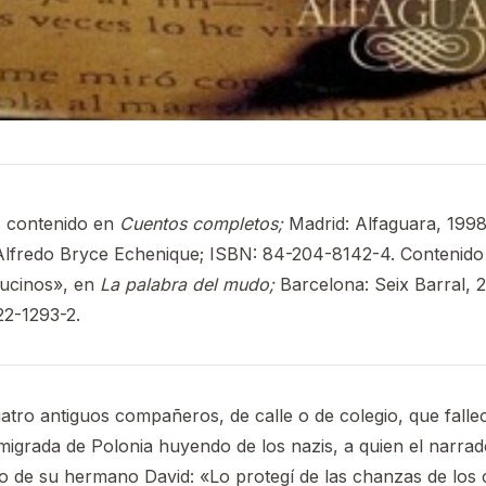
. contenido en
Cuentos completos;
Madrid: Alfaguara, 1998,
 Alfredo Bryce Echenique; ISBN: 84-204-8142-4. Contenido
rucinos», en
La palabra del mudo;
Barcelona: Seix Barral, 2
2-1293-2.
tro antiguos compañeros, de calle o de colegio, que falle
migrada de Polonia huyendo de los nazis, a quien el narra
o de su hermano David: «Lo protegí de las chanzas de lo