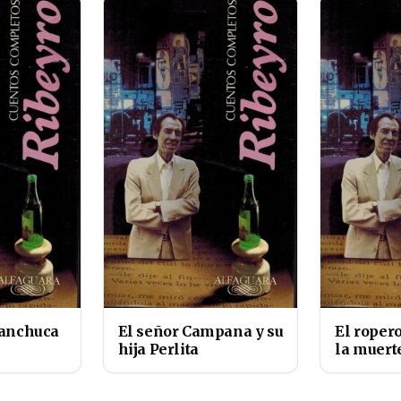
Canchuca
El señor Campana y su
El ropero
hija Perlita
la muert