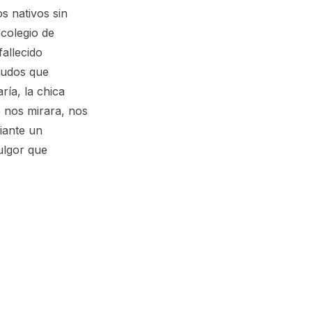
s nativos sin
 colegio de
fallecido
ludos que
ía, la chica
 nos mirara, nos
iante un
ulgor que