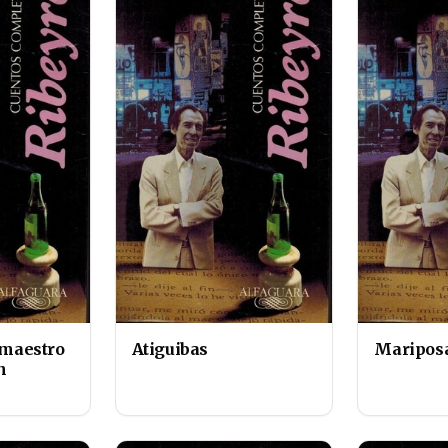
 maestro
Atiguibas
Mariposa
n