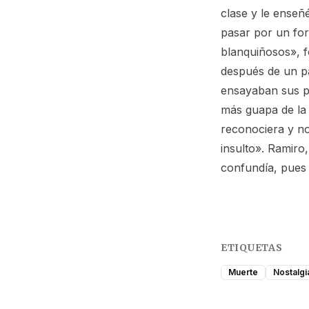
clase y le enseñ
pasar por un for
blanquiñosos», fo
después de un p
ensayaban sus pr
más guapa de la 
reconociera y no
insulto». Ramir
confundía, pues
ETIQUETAS
Muerte
Nostalgi