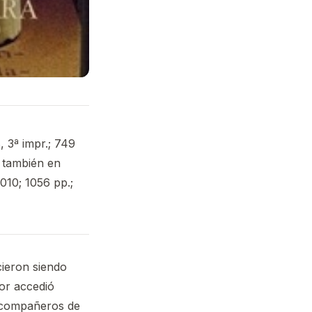
 3ª impr.; 749
 también en
010; 1056 pp.;
cieron siendo
dor accedió
s compañeros de