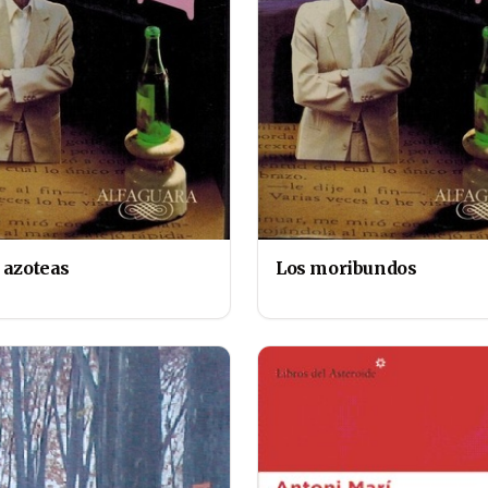
 azoteas
Los moribundos