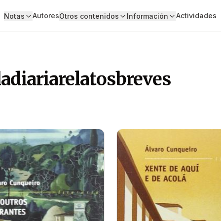
Autores
Actividades
Notas
Otros contenidos
Información
dadiariarelatosbreves