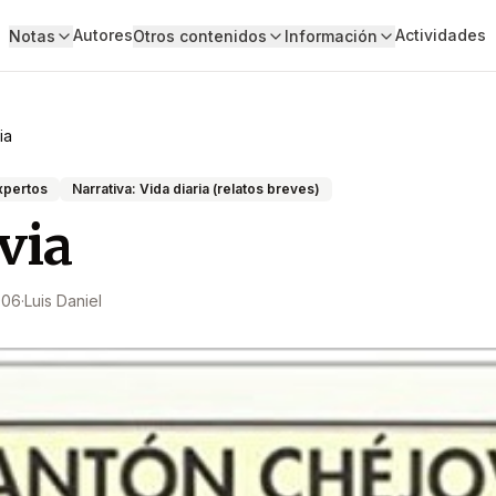
Autores
Actividades
Notas
Otros contenidos
Información
ia
xpertos
Narrativa: Vida diaria (relatos breves)
via
006
·
Luis Daniel