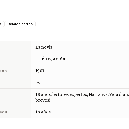
s
Relatos cortos
La novia
CHÉJOV, Antón
ción
1903
es
18 años: lectores expertos, Narrativa: Vida diari
breves)
ada
18 años