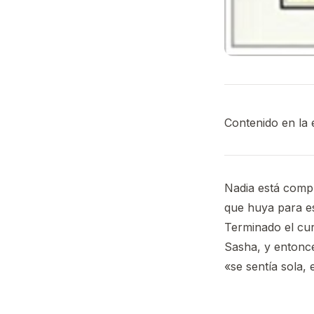
Contenido en la 
Nadia está compr
que huya para es
Terminado el cur
Sasha, y entonc
«se sentía sola,