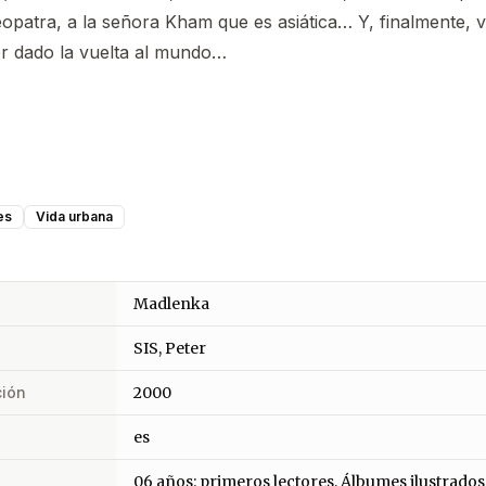
eopatra, a la señora Kham que es asiática… Y, finalmente, 
r dado la vuelta al mundo…
es
Vida urbana
Madlenka
SIS, Peter
ción
2000
es
06 años: primeros lectores, Álbumes ilustrados