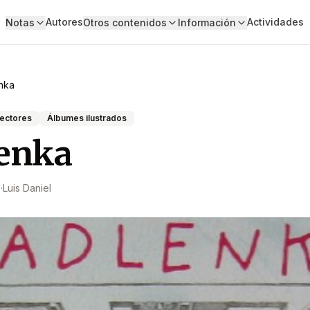
Autores
Actividades
Notas
Otros contenidos
Información
nka
lectores
Álbumes ilustrados
enka
0
·
Luis Daniel