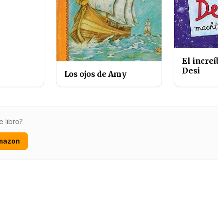
El increí
Desi
Los ojos de Amy
e libro?
mazon