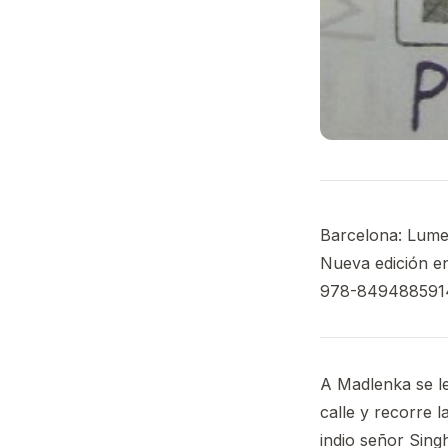
Barcelona: Lumen
Nueva edición en
978-8494885914
A Madlenka se le
calle y recorre 
indio señor Singh