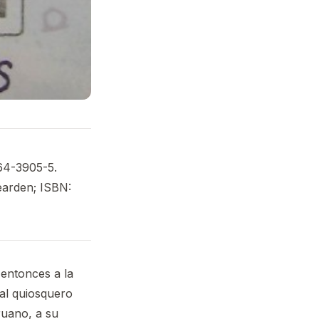
264-3905-5.
earden; ISBN:
 entonces a la
 al quiosquero
ruano, a su