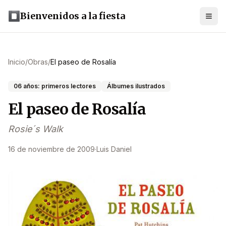
Bienvenidos a la fiesta
Inicio
/
Obras
/
El paseo de Rosalía
06 años: primeros lectores
Álbumes ilustrados
El paseo de Rosalía
Rosie´s Walk
16 de noviembre de 2009
·
Luis Daniel