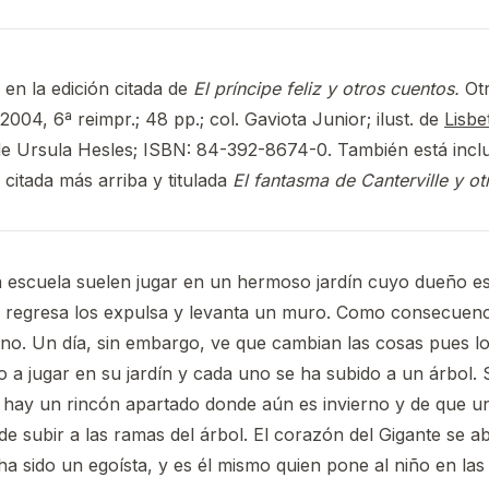
 en la edición citada de
El príncipe feliz y otros cuentos.
Ot
2004, 6ª reimpr.; 48 pp.; col. Gaviota Junior; ilust. de
Lisb
de Ursula Hesles; ISBN: 84-392-8674-0. También está inclu
 citada más arriba y titulada
El fantasma de Canterville y ot
a escuela suelen jugar en un hermoso jardín cuyo dueño e
 regresa los expulsa y levanta un muro. Como consecuenci
rno. Un día, sin embargo, ve que cambian las cosas pues l
 a jugar en su jardín y cada uno se ha subido a un árbol.
 hay un rincón apartado donde aún es invierno y de que u
 subir a las ramas del árbol. El corazón del Gigante se a
 sido un egoísta, y es él mismo quien pone al niño en las 