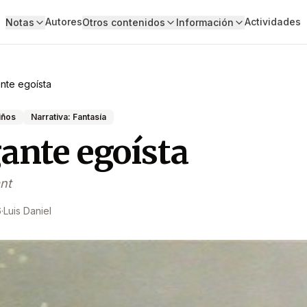
Autores
Actividades
Notas
Otros contenidos
Información
ante egoísta
iños
Narrativa: Fantasía
gante egoísta
nt
6
·
Luis Daniel