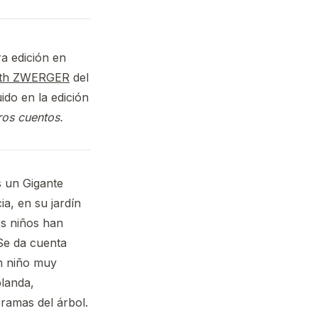
ra edición en
eth ZWERGER
del
ido en la edición
ros cuentos.
s un Gigante
a, en su jardín
os niños han
 Se da cuenta
n niño muy
blanda,
ramas del árbol.