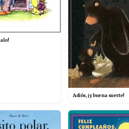
alo!
Adiós, ¡y buena suerte!