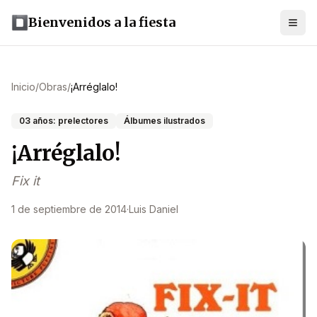
Bienvenidos a la fiesta
Inicio
/
Obras
/
¡Arréglalo!
03 años: prelectores
Álbumes ilustrados
¡Arréglalo!
Fix it
1 de septiembre de 2014
·
Luis Daniel