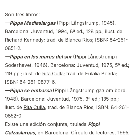
Son tres libros:
—Pippa Mediaslargas
(Pippi Långstrump, 1945).
Barcelona: Juventud, 1994, 8ª ed.; 128 pp.; ilust. de
Richard Kennedy
; trad. de Blanca Ríos; ISBN: 84-261-
0851-2.
—Pippa en los mares del sur
(Pippi Långstrump i
Soderhavet, 1946). Barcelona: Juventud, 1975, 5ª ed.;
119 pp.; ilust. de
Rita Culla
; trad. de Eulalia Boada;
ISBN: 84-261-0877-6.
—Pippa se embarca
(Pippi Långstrump gaa om bord,
1948). Barcelona: Juventud, 1975, 3ª ed.; 135 pp.;
ilust. de
Rita Culla
; trad. de Blanca Ríos; ISBN: 84-261-
0852-0.
Existe una edición conjunta, titulada
Pippi
Calzaslargas,
en Barcelona: Círculo de lectores, 1995;