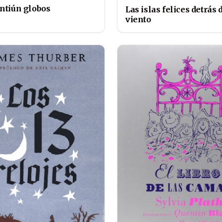
intiún globos
Las islas felices detrás 
viento